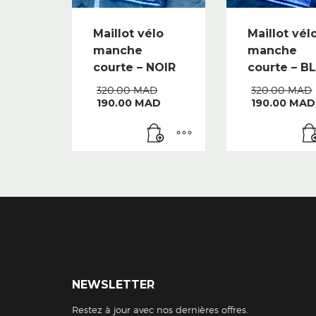
Maillot vélo
Maillot vél
manche
manche
courte – NOIR
courte – B
Le
320.00
MAD
320.00
MAD
Le
prix
190.00
MAD
190.00
MAD
prix
initial
actuel
était :
est :
320.00 MAD.
190.00 MAD.
NEWSLETTER
Restez à jour avec nos dernières offres.