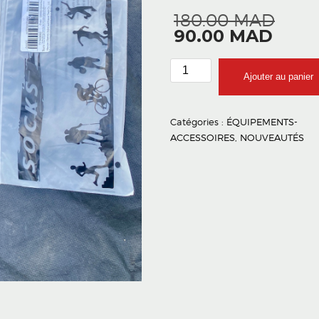
Le
180.00
MAD
Le
prix
90.00
MAD
prix
initi
actue
était
quantité
Ajouter au panier
est :
180
de
90.0
Chaussette
haute
Catégories :
ÉQUIPEMENTS-
vélo
ACCESSOIRES
,
NOUVEAUTÉS