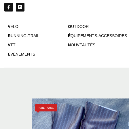
V
ELO
O
UTDOOR
R
UNNING-TRAIL
É
QUIPEMENTS-ACCESSOIRES
V
TT
N
OUVEAUTÉS
É
VÉNEMENTS
Sale! -50%